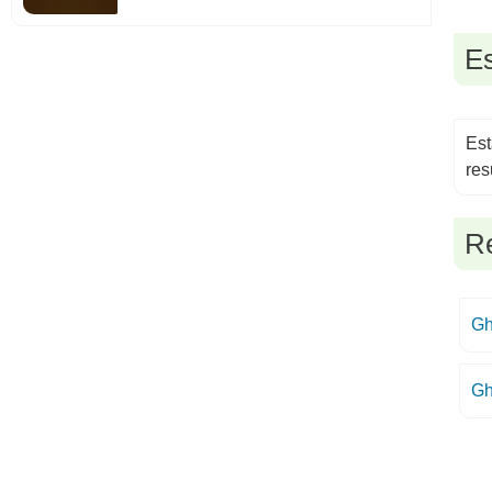
E
Est
res
Re
Gh
Gh